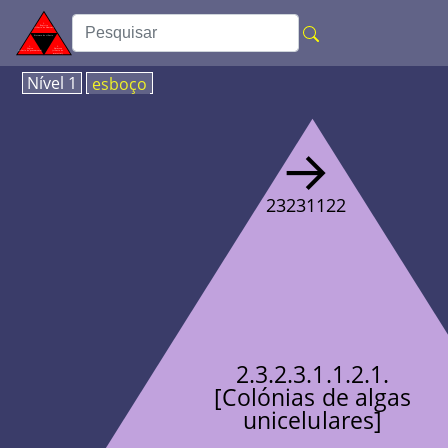
Nível 1
esboço
→
23231122
2.3.2.3.1.1.2.1.
[Colónias de algas
unicelulares]