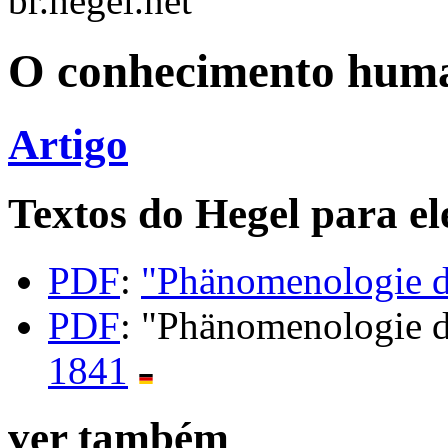
br.hegel.net
O conhecimento huma
Artigo
Textos do Hegel para el
PDF
:
"Phänomenologie d
PDF
: "Phänomenologie d
1841
ver também