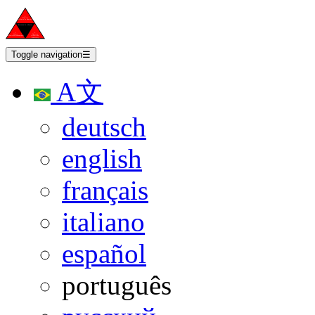
Toggle navigation
☰
A文
deutsch
english
français
italiano
español
português