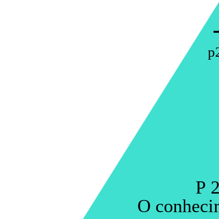
p
P 2
O conheci