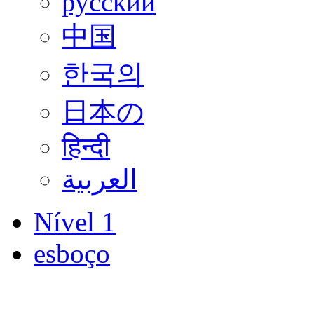
русский
中国
한국의
日本の
हिन्दी
العربية
Nível 1
esboço