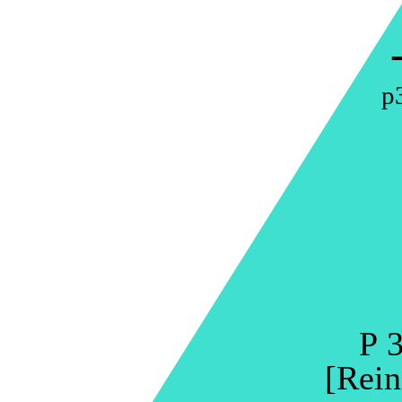
p
P 3
[Rein