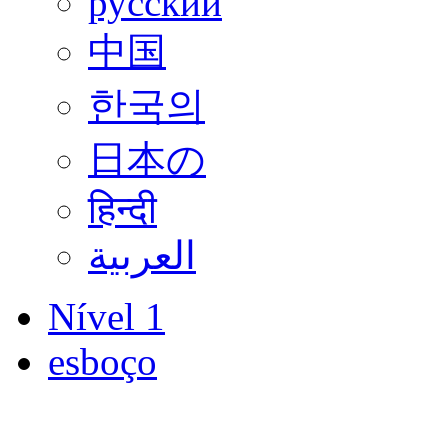
русский
中国
한국의
日本の
हिन्दी
العربية
Nível 1
esboço