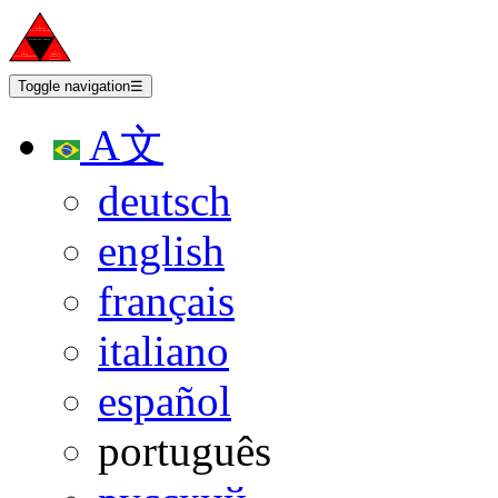
Toggle navigation
☰
A文
deutsch
english
français
italiano
español
português