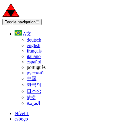
Toggle navigation
☰
A文
deutsch
english
français
italiano
español
português
русский
中国
한국의
日本の
हिन्दी
العربية
Nível 1
esboço