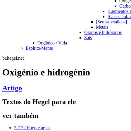
Oxigé
Carbo
[Elementos 
[Gases nobr
[Semi-metálicos]
Metais
Óxidos e hidróxidos
Sais
Orgânico / Vida
Espírito/Mente
br.hegel.net
Oxigénio e hidrogénio
Artigo
Textos do Hegel para ele
ver também
22122 Fogo e água