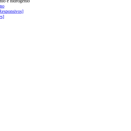
nio e hidrogénio
no
Responsivos]
es]