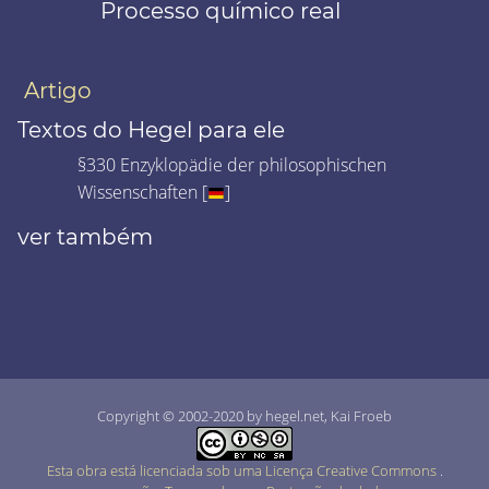
Processo químico real
Artigo
Textos do Hegel para ele
§330 Enzyklopädie der philosophischen
Wissenschaften [
]
ver também
Copyright © 2002-2020 by hegel.net, Kai Froeb
Esta obra está licenciada sob uma Licença Creative Commons
.