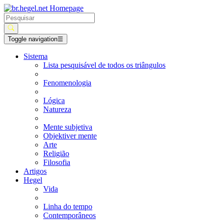
Toggle navigation
☰
Sistema
Lista pesquisável de todos os triângulos
Fenomenologia
Lógica
Natureza
Mente subjetiva
Objektiver mente
Arte
Religião
Filosofia
Artigos
Hegel
Vida
Linha do tempo
Contemporâneos