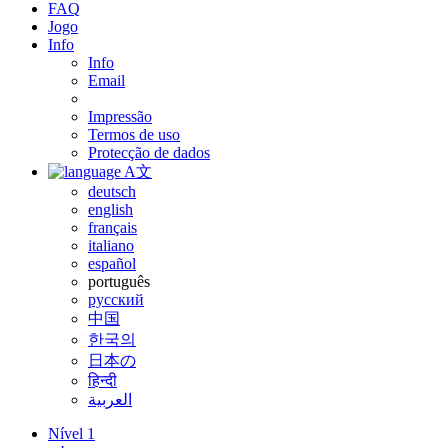
FAQ
Jogo
Info
Info
Email
Impressão
Termos de uso
Protecção de dados
A文
deutsch
english
français
italiano
español
português
русский
中国
한국의
日本の
हिन्दी
العربية
Nível 1