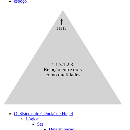
esboço
↑
11313
1.1.3.1.2.3.
Relação entre dois
como qualidades
O 'Sistema de Ciência' de Hegel
Lógica
Ser
Determinação