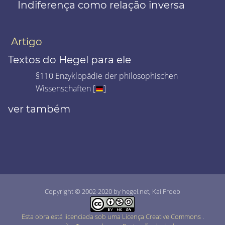
Indiferença como relação inversa
Artigo
Textos do Hegel para ele
§110 Enzyklopädie der philosophischen
Wissenschaften [
]
ver também
Copyright © 2002-2020 by hegel.net, Kai Froeb
Esta obra está licenciada sob uma Licença Creative Commons
.