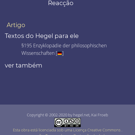
Reacção
Artigo
Textos do Hegel para ele
§195 Enzyklopädie der philosophischen
Wissenschaften [
]
ver também
Copyright © 2002-2020 by hegel.net, Kai Froeb
Esta obra está licenciada sob uma Licença Creative Commons
.