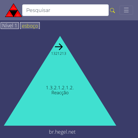
Togg
☰
Nível 1
esboço
→
1321213
1.3.2.1.2.1.2.
Reacção
br.hegel.net