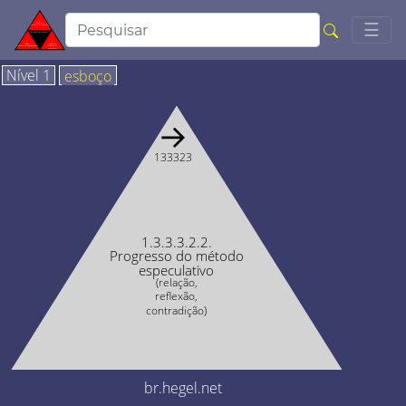
Togg
☰
Nível 1
esboço
→
133323
1.3.3.3.2.2.
Progresso do método
especulativo
(relação,
reflexão,
contradição)
br.hegel.net