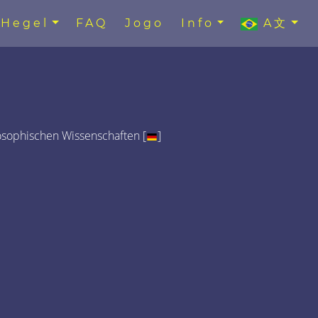
Hegel
FAQ
Jogo
Info
A文
osophischen Wissenschaften [
]