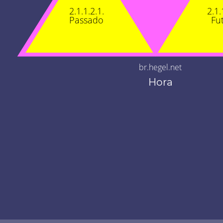
2.1.1.2.1.
2.1.
Passado
Fu
br.hegel.net
Hora