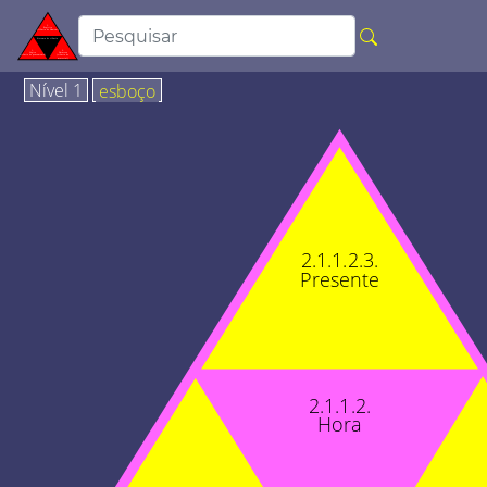
Nível 1
esboço
2.1.1.2.3.
Presente
2.1.1.2.
Hora