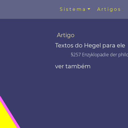
Sistema
Artigos
Artigo
Textos do Hegel para ele
§257 Enzyklopädie der phil
ver também