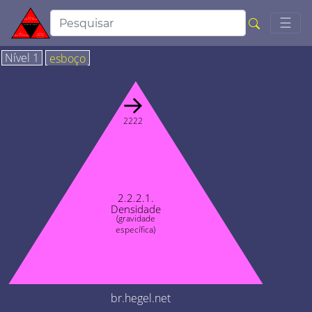
Togg
☰
Nível 1
esboço
→
2222
2.2.2.1.
Densidade
(gravidade
específica)
br.hegel.net