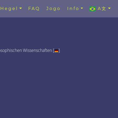
Hegel
FAQ
Jogo
Info
A文
osophischen Wissenschaften [
]