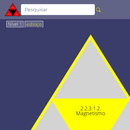
Nível 1
esboço
2.2.3.1.2.
Magnetismo