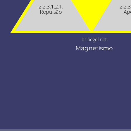
2.2.3.1.2.1.
2.2.3
Repulsão
Ap
br.hegel.net
Magnetismo