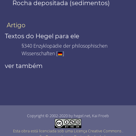
Rocha depositada (sedimentos)
Artigo
Textos do Hegel para ele
§340 Enzyklopädie der philosophischen
Wissenschaften [
]
ver também
Copyright © 2002-2020 by hegel.net, Kai Froeb
Esta obra está licenciada sob uma Licença Creative Commons
.