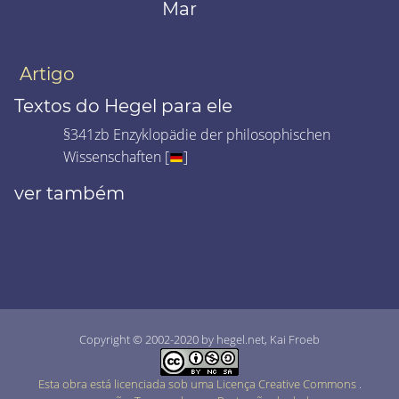
Mar
Artigo
Textos do Hegel para ele
§341zb Enzyklopädie der philosophischen
Wissenschaften [
]
ver também
Copyright © 2002-2020 by hegel.net, Kai Froeb
Esta obra está licenciada sob uma Licença Creative Commons
.