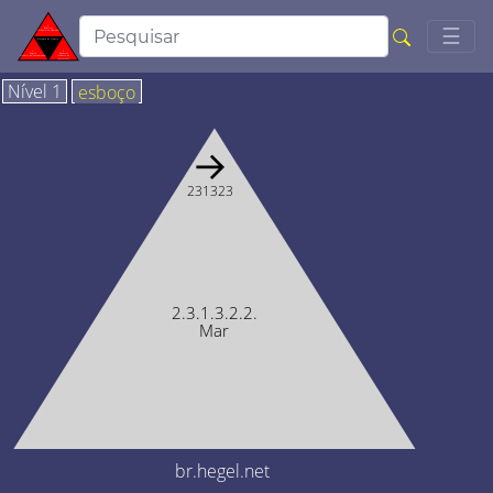
Togg
☰
Nível 1
esboço
→
231323
2.3.1.3.2.2.
Mar
br.hegel.net