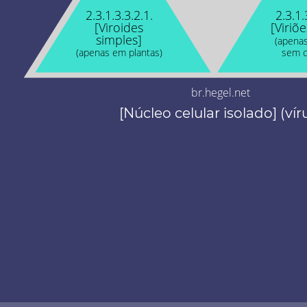
2.3.1.3.3.2.1.
2.3.1.
[Viroides
[Viriõe
simples]
(apenas
(apenas em plantas)
sem c
br.hegel.net
[Núcleo celular isolado] (vír