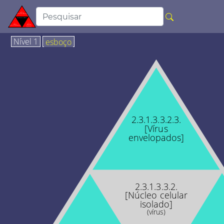
Nível 1
esboço
2.3.1.3.3.2.3.
[Vírus
envelopados]
2.3.1.3.3.2.
[Núcleo celular
isolado]
(vírus)