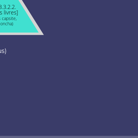
3.3.2.2.
s livres]
 capsite,
oncha)
us)