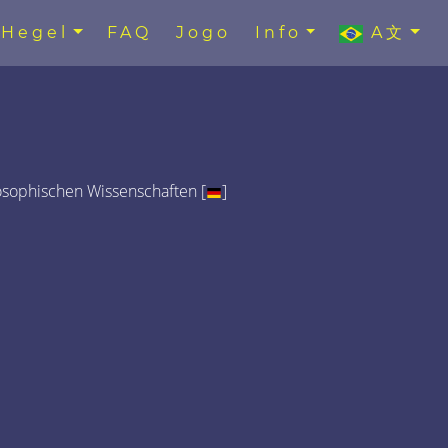
Hegel
FAQ
Jogo
Info
A文
osophischen Wissenschaften [
]