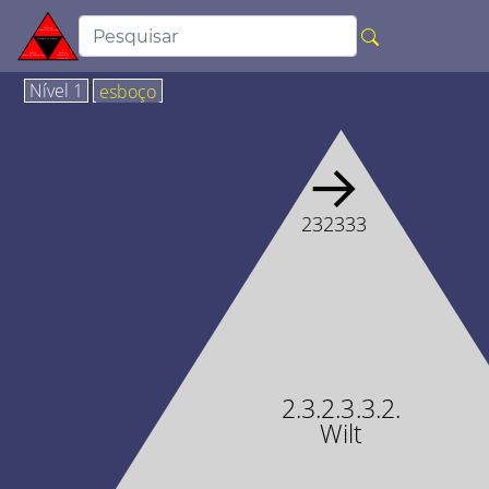
Nível 1
esboço
→
232333
2.3.2.3.3.2.
Wilt