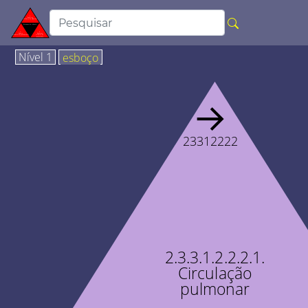
Nível 1
esboço
→
23312222
2.3.3.1.2.2.2.1.
Circulação
pulmonar