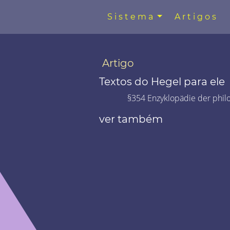
Sistema
Artigos
Artigo
Textos do Hegel para ele
§354 Enzyklopädie der phil
ver também