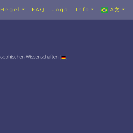
Hegel
FAQ
Jogo
Info
A文
osophischen Wissenschaften [
]