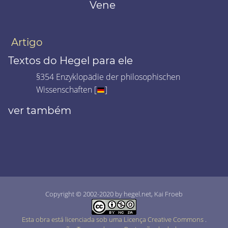
Vene
Artigo
Textos do Hegel para ele
§354 Enzyklopädie der philosophischen
Wissenschaften [
]
ver também
Copyright © 2002-2020 by hegel.net, Kai Froeb
Esta obra está licenciada sob uma Licença Creative Commons
.