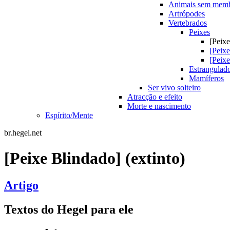
Animais sem mem
Artrópodes
Vertebrados
Peixes
[Peix
[Peix
[Peixe
Estrangulad
Mamíferos
Ser vivo solteiro
Atracção e efeito
Morte e nascimento
Espírito/Mente
br.hegel.net
[Peixe Blindado] (extinto)
Artigo
Textos do Hegel para ele