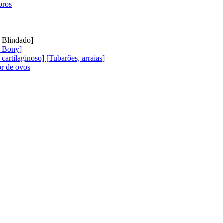
bros
e Blindado]
e Bony]
 cartilaginoso] [Tubarões, arraias]
or de ovos