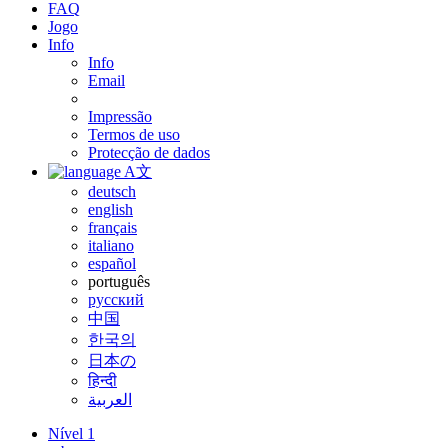
FAQ
Jogo
Info
Info
Email
Impressão
Termos de uso
Protecção de dados
A文
deutsch
english
français
italiano
español
português
русский
中国
한국의
日本の
हिन्दी
العربية
Nível 1