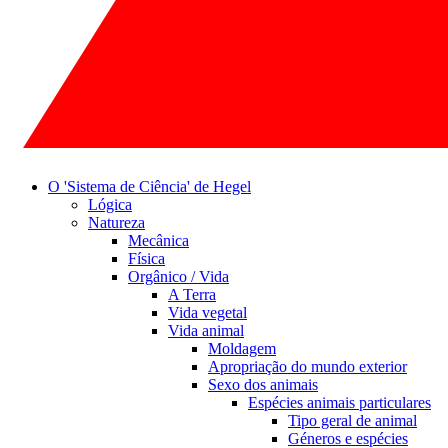
O 'Sistema de Ciência' de Hegel
Lógica
Natureza
Mecânica
Física
Orgânico / Vida
A Terra
Vida vegetal
Vida animal
Moldagem
Apropriação do mundo exterior
Sexo dos animais
Espécies animais particulares
Tipo geral de animal
Géneros e espécies