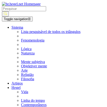
Toggle navigation
☰
Sistema
Lista pesquisável de todos os triângulos
Fenomenologia
Lógica
Natureza
Mente subjetiva
Objektiver mente
Arte
Religião
Filosofia
Artigos
Hegel
Vida
Linha do tempo
Contemporâneos