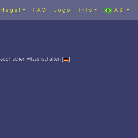
Hegel
FAQ
Jogo
Info
A文
osophischen Wissenschaften [
]