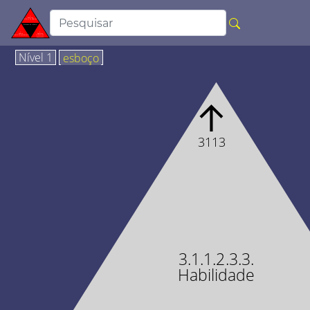
Nível 1
esboço
↑
3113
3.1.1.2.3.3.
Habilidade