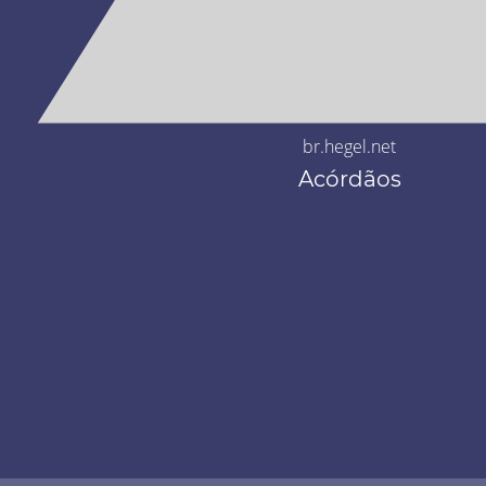
br.hegel.net
Acórdãos