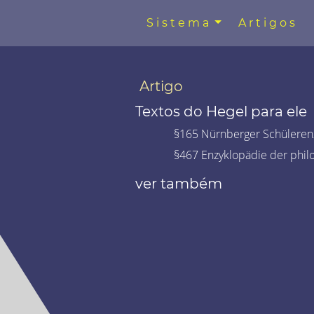
Sistema
Artigos
Artigo
Textos do Hegel para ele
§165 Nürnberger Schülerenz
§467 Enzyklopädie der phil
ver também