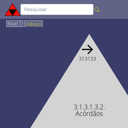
Nível 1
esboço
→
313133
3.1.3.1.3.2.
Acórdãos