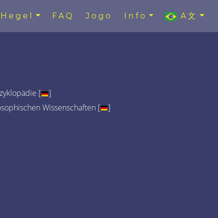
Hegel
FAQ
Jogo
Info
A文
yklopädie [
]
osophischen Wissenschaften [
]