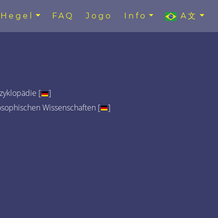
Hegel
FAQ
Jogo
Info
A文
yklopädie [
]
osophischen Wissenschaften [
]