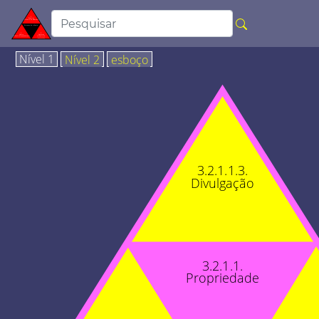
Nível 1
Nível 2
esboço
3.2.1.1.3.
Divulgação
3.2.1.1.
Propriedade