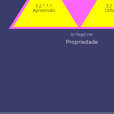
3.2.1.1.1.
3.2.
Apreensão
Util
br.hegel.net
Propriedade