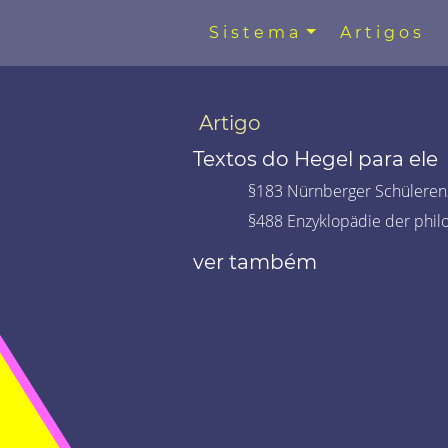
Sistema
Artigos
Artigo
Textos do Hegel para ele
§183 Nürnberger Schülerenz
§488 Enzyklopädie der phil
ver também