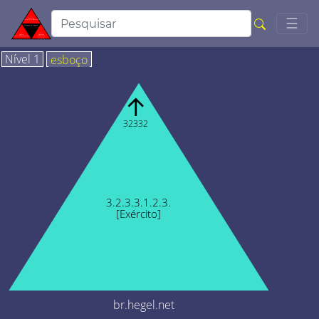
Togg
☰
Nível 1
esboço
↑
32332
3.2.3.3.1.2.3.
[Exército]
br.hegel.net