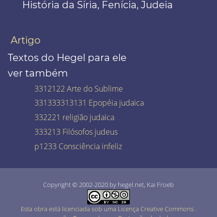
História da Síria, Fenícia, Judeia
Artigo
Textos do Hegel para ele
ver também
3312122 Arte do Sublime
331333313131 Epopéia judaica
332221 religião judaica
333213 Filósofos judeus
p1233 Consciência infeliz
Copyright © 2002-2020 by hegel.net, Kai Froeb
Esta obra está licenciada sob uma Licença Creative Commons
.