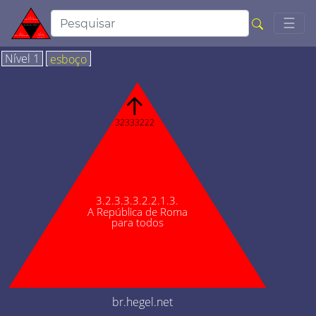
Togg
☰
Nível 1
esboço
↑
32333222
3.2.3.3.3.2.2.1.3.
A República de Roma
para todos
br.hegel.net