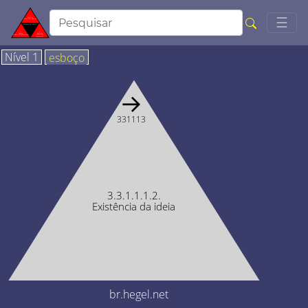
Togg
☰
Nível 1
esboço
→
331113
3.3.1.1.1.2.
Existência da ideia
br.hegel.net