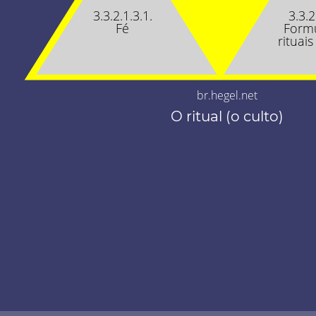
3.3.2.1.3.1.
3.3.2
Fé
Formu
rituais
br.hegel.net
O ritual (o culto)