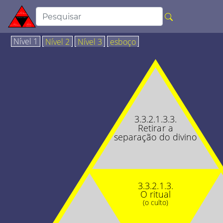
Nível 1
Nível 2
Nível 3
esboço
3.3.2.1.3.3.
Retirar a
separação do divino
3.3.2.1.3.
O ritual
(o culto)