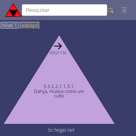
Togg
☰
Nível 1
esboço
→
33221132
3.3.2.2.1.1.3.1.
Dança, música como um
culto
br.hegel.net