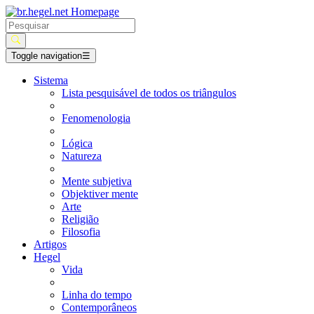
Toggle navigation
☰
Sistema
Lista pesquisável de todos os triângulos
Fenomenologia
Lógica
Natureza
Mente subjetiva
Objektiver mente
Arte
Religião
Filosofia
Artigos
Hegel
Vida
Linha do tempo
Contemporâneos