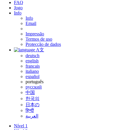
FAQ
Jogo
Info
Info
Email
Impressão
Termos de uso
Protecção de dados
A文
deutsch
english
français
italiano
español
português
русский
中国
한국의
日本の
हिन्दी
العربية
Nível 1