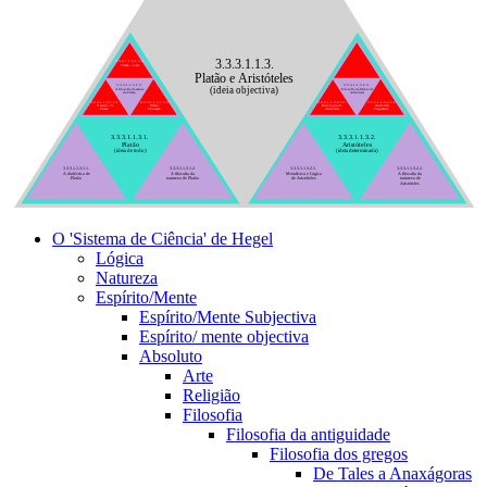
3.3.3.1.1.3.
3.3.3.1.1.3.1.3.3.
Platão: a bela
Platão e Aristóteles
3.3.3.1.1.3.1.3.
3.3.3.1.1.3.2.3.
(ideia objectiva)
A filosofia da mente
Filosofia da Mente de
de Platão
Aristóteles
3.3.3.1.1.3.1.3.1.
3.3.3.1.1.3.1.3.2.
3.3.3.1.1.3.2.3.1.
3.3.3.1.1.3.2.3.2.
O estado de
Platão:
Psicologia de
Aristóteles
Platão
Educação
Aristóteles
Pragmático
3.3.3.1.1.3.1.
3.3.3.1.1.3.2.
Platão
Aristóteles
(ideia de todo)
(ideia determinada)
3.3.3.1.1.3.1.1.
3.3.3.1.1.3.1.2.
3.3.3.1.1.3.2.1.
3.3.3.1.1.3.2.2.
A dialéctica de
A filosofia da
Metafísica e Lógica
A filosofia da
Platão
natureza de Platão
de Aristóteles
natureza de
Aristóteles
O 'Sistema de Ciência' de Hegel
Lógica
Natureza
Espírito/Mente
Espírito/Mente Subjectiva
Espírito/ mente objectiva
Absoluto
Arte
Religião
Filosofia
Filosofia da antiguidade
Filosofia dos gregos
De Tales a Anaxágoras