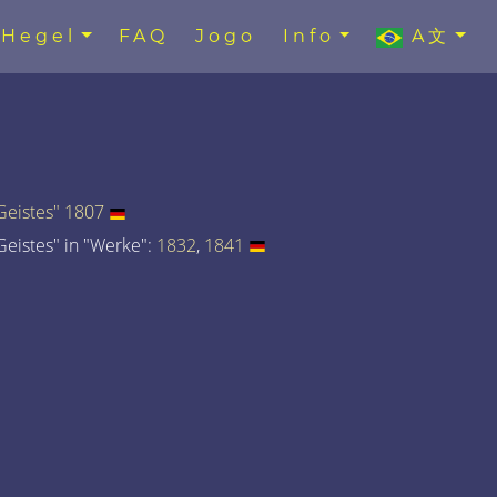
Hegel
FAQ
Jogo
Info
A文
eistes" 1807
eistes" in "Werke":
1832
,
1841