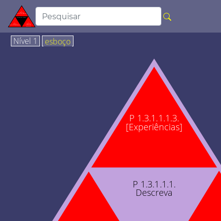
Nível 1
esboço
P 1.3.1.1.1.3.
[Experiências]
P 1.3.1.1.1.
Descreva