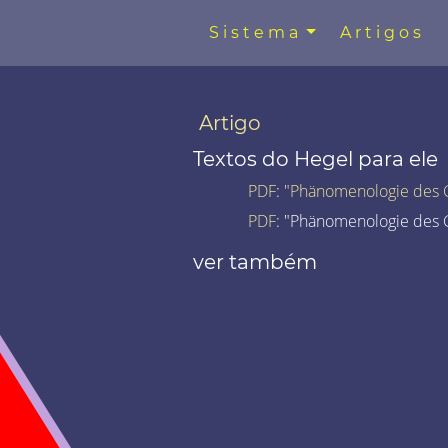
Sistema
Artigos
Artigo
Textos do Hegel para ele
PDF
:
"Phänomenologie des G
PDF
: "Phänomenologie des G
ver também