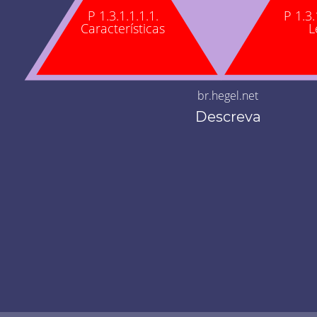
P 1.3.1.1.1.1.
P 1.3.
Características
L
br.hegel.net
Descreva