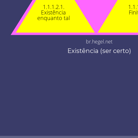
1.1.1.2.1.
1.1.
Existência
Fin
enquanto tal
br.hegel.net
Existência (ser certo)