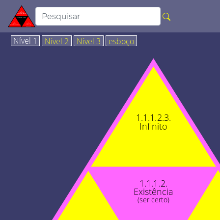
Nível 1
Nível 2
Nível 3
esboço
1.1.1.2.3.
Infinito
1.1.1.2.
Existência
(ser certo)