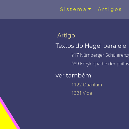
Sistema
Artigos
Artigo
Textos do Hegel para ele
§17 Nürnberger Schülerenzy
§89 Enzyklopädie der philo
ver também
1122 Quantum
1331 Vida