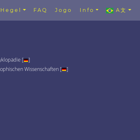
Hegel
FAQ
Jogo
Info
A文
klopädie [
]
sophischen Wissenschaften [
]