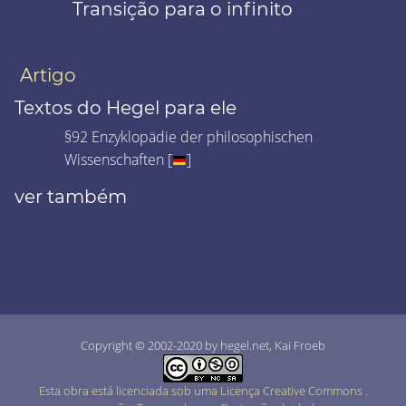
Transição para o infinito
Artigo
Textos do Hegel para ele
§92 Enzyklopädie der philosophischen
Wissenschaften [
]
ver também
Copyright © 2002-2020 by hegel.net, Kai Froeb
Esta obra está licenciada sob uma Licença Creative Commons
.