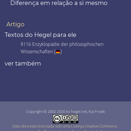
Diferença em relação a si mesmo
Artigo
Textos do Hegel para ele
§116 Enzyklopädie der philosophischen
Wissenschaften [
]
ver também
Copyright © 2002-2020 by hegel.net, Kai Froeb
Esta obra está licenciada sob uma Licença Creative Commons
.