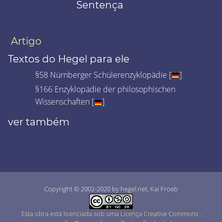
Sentença
Artigo
Textos do Hegel para ele
§58 Nürnberger Schülerenzyklopädie [
]
§166 Enzyklopädie der philosophischen
Wissenschaften [
]
ver também
Copyright © 2002-2020 by hegel.net, Kai Froeb
Esta obra está licenciada sob uma Licença Creative Commons
.