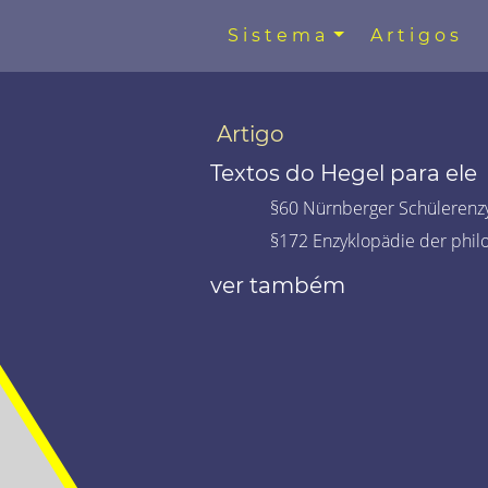
Sistema
Artigos
Artigo
Textos do Hegel para ele
§60 Nürnberger Schülerenzy
§172 Enzyklopädie der phil
ver também