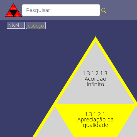
Nível 1
esboço
1.3.1.2.1.3.
Acórdão
infinito
1.3.1.2.1.
Apreciação da
qualidade