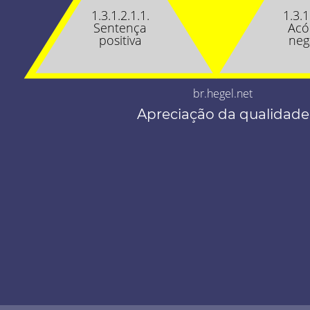
1.3.1.2.1.1.
1.3.1
Sentença
Acó
positiva
neg
br.hegel.net
Apreciação da qualidade