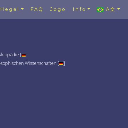
Hegel
FAQ
Jogo
Info
A文
klopädie [
]
osophischen Wissenschaften [
]