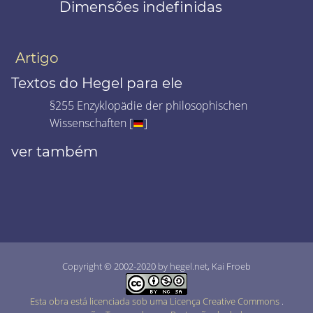
Dimensões indefinidas
Artigo
Textos do Hegel para ele
§255 Enzyklopädie der philosophischen
Wissenschaften [
]
ver também
Copyright © 2002-2020 by hegel.net, Kai Froeb
Esta obra está licenciada sob uma Licença Creative Commons
.