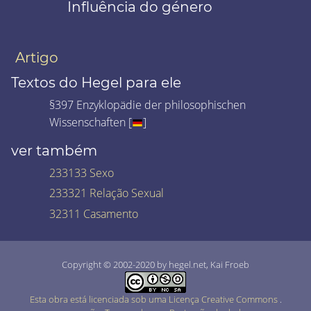
Influência do género
Artigo
Textos do Hegel para ele
§397 Enzyklopädie der philosophischen
Wissenschaften [
]
ver também
233133 Sexo
233321 Relação Sexual
32311 Casamento
Copyright © 2002-2020 by hegel.net, Kai Froeb
Esta obra está licenciada sob uma Licença Creative Commons
.