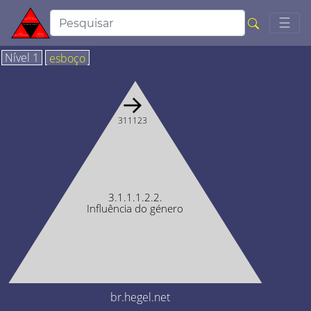
Togg
☰
Nível 1
esboço
→
311123
3.1.1.1.2.2.
Influência do género
br.hegel.net