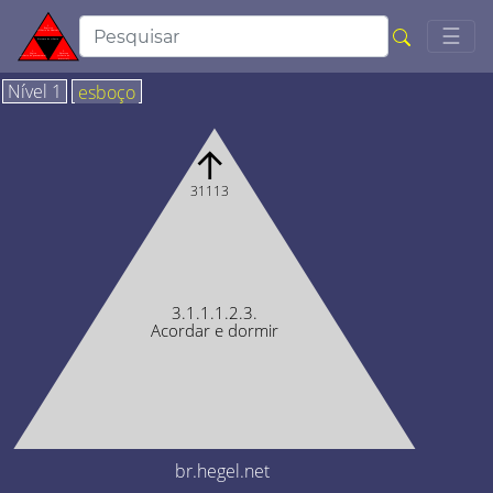
Togg
☰
Nível 1
esboço
↑
31113
3.1.1.1.2.3.
Acordar e dormir
br.hegel.net