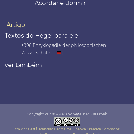
Acordar e dormir
Artigo
Textos do Hegel para ele
§398 Enzyklopädie der philosophischen
Wissenschaften [
]
ver também
Copyright © 2002-2020 by hegel.net, Kai Froeb
Esta obra está licenciada sob uma Licença Creative Commons
.