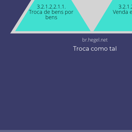
3.2.1.2.2.1.1.
3.2.1.
Troca de bens por
Venda 
bens
br.hegel.net
Troca como tal