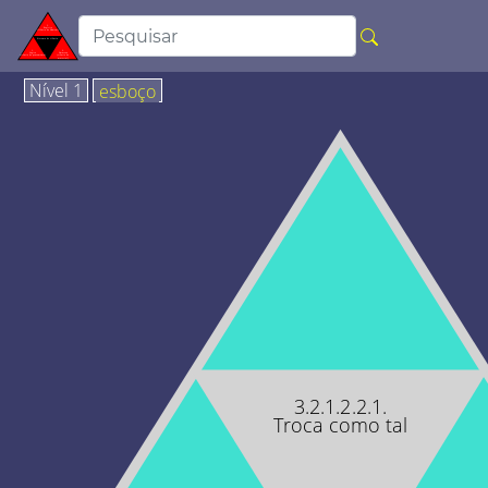
Nível 1
esboço
3.2.1.2.2.1.
Troca como tal