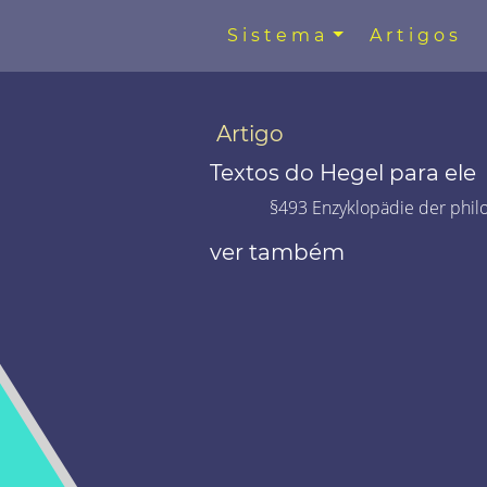
Sistema
Artigos
Artigo
Textos do Hegel para ele
§493 Enzyklopädie der phil
ver também