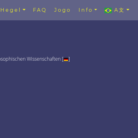
Hegel
FAQ
Jogo
Info
A文
osophischen Wissenschaften [
]