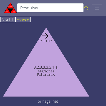
Togg
☰
Nível 1
esboço
→
32333312
3.2.3.3.3.3.1.1.
Migrações
Babarianas
br.hegel.net