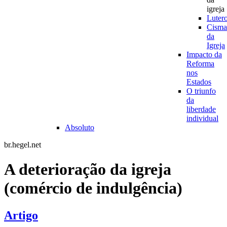
igreja
Luter
Cisma
da
Igreja
Impacto da
Reforma
nos
Estados
O triunfo
da
liberdade
individual
Absoluto
br.hegel.net
A deterioração da igreja
(comércio de indulgência)
Artigo