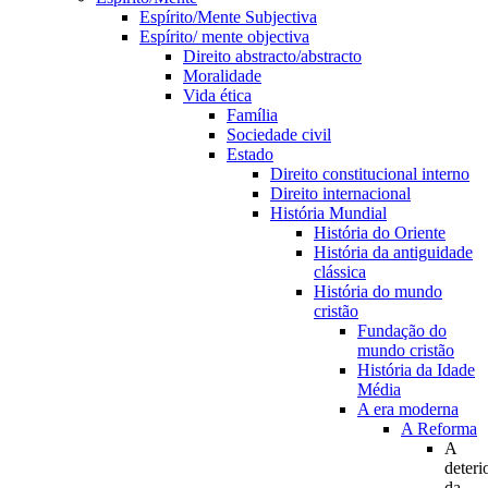
Espírito/Mente Subjectiva
Espírito/ mente objectiva
Direito abstracto/abstracto
Moralidade
Vida ética
Família
Sociedade civil
Estado
Direito constitucional interno
Direito internacional
História Mundial
História do Oriente
História da antiguidade
clássica
História do mundo
cristão
Fundação do
mundo cristão
História da Idade
Média
A era moderna
A Reforma
A
deteri
da