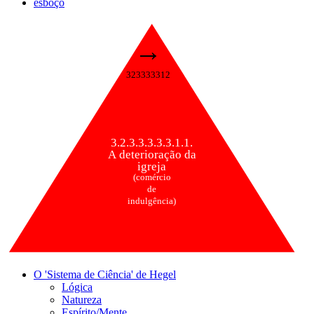
esboço
→
323333312
3.2.3.3.3.3.3.1.1.
A deterioração da
igreja
(comércio
de
indulgência)
O 'Sistema de Ciência' de Hegel
Lógica
Natureza
Espírito/Mente