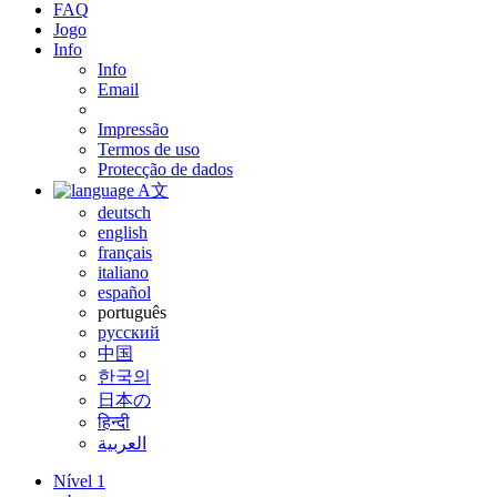
FAQ
Jogo
Info
Info
Email
Impressão
Termos de uso
Protecção de dados
A文
deutsch
english
français
italiano
español
português
русский
中国
한국의
日本の
हिन्दी
العربية
Nível 1