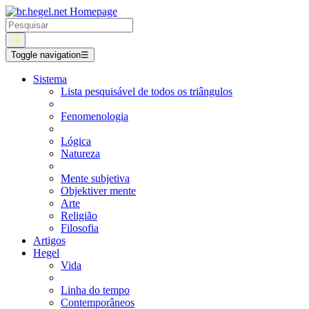
Toggle navigation
☰
Sistema
Lista pesquisável de todos os triângulos
Fenomenologia
Lógica
Natureza
Mente subjetiva
Objektiver mente
Arte
Religião
Filosofia
Artigos
Hegel
Vida
Linha do tempo
Contemporâneos