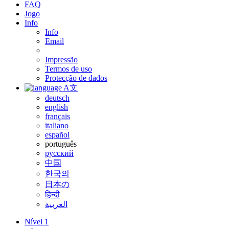
FAQ
Jogo
Info
Info
Email
Impressão
Termos de uso
Protecção de dados
A文
deutsch
english
français
italiano
español
português
русский
中国
한국의
日本の
हिन्दी
العربية
Nível 1