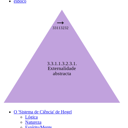
esboço
→
33113232
3.3.1.1.3.2.3.1.
Externalidade
abstracta
O 'Sistema de Ciência' de Hegel
Lógica
Natureza
Espírito/Mente