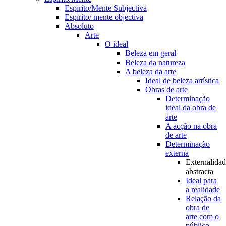
Espírito/Mente Subjectiva
Espírito/ mente objectiva
Absoluto
Arte
O ideal
Beleza em geral
Beleza da natureza
A beleza da arte
Ideal de beleza artística
Obras de arte
Determinação
ideal da obra de
arte
A acção na obra
de arte
Determinação
externa
Externalida
abstracta
Ideal para
a realidade
Relação da
obra de
arte com o
público