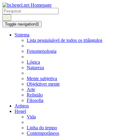
Toggle navigation
☰
Sistema
Lista pesquisável de todos os triângulos
Fenomenologia
Lógica
Natureza
Mente subjetiva
Objektiver mente
Arte
Religião
Filosofia
Artigos
Hegel
Vida
Linha do tempo
Contemporâneos