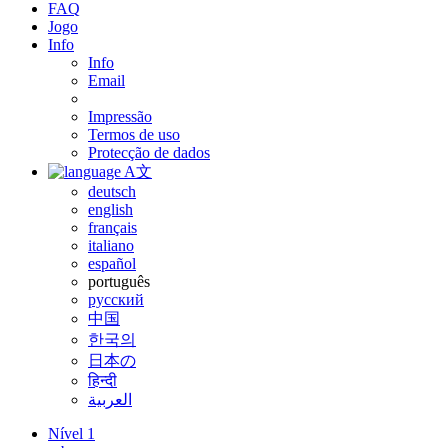
FAQ
Jogo
Info
Info
Email
Impressão
Termos de uso
Protecção de dados
A文
deutsch
english
français
italiano
español
português
русский
中国
한국의
日本の
हिन्दी
العربية
Nível 1