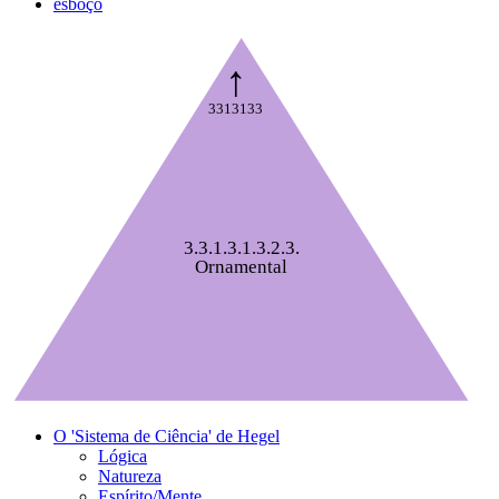
esboço
↑
3313133
3.3.1.3.1.3.2.3.
Ornamental
O 'Sistema de Ciência' de Hegel
Lógica
Natureza
Espírito/Mente