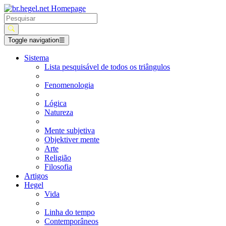
Toggle navigation
☰
Sistema
Lista pesquisável de todos os triângulos
Fenomenologia
Lógica
Natureza
Mente subjetiva
Objektiver mente
Arte
Religião
Filosofia
Artigos
Hegel
Vida
Linha do tempo
Contemporâneos