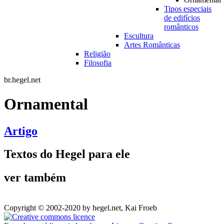
Tipos especiais
de edifícios
românticos
Escultura
Artes Românticas
Religião
Filosofia
br.hegel.net
Ornamental
Artigo
Textos do Hegel para ele
ver também
Copyright © 2002-2020 by hegel.net, Kai Froeb