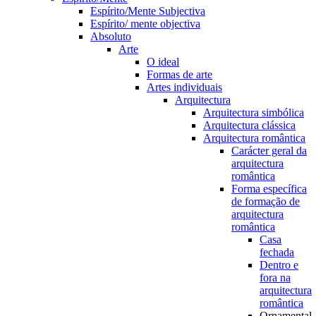
Espírito/Mente Subjectiva
Espírito/ mente objectiva
Absoluto
Arte
O ideal
Formas de arte
Artes individuais
Arquitectura
Arquitectura simbólica
Arquitectura clássica
Arquitectura romântica
Carácter geral da
arquitectura
romântica
Forma específica
de formação de
arquitectura
romântica
Casa
fechada
Dentro e
fora na
arquitectura
romântica
Ornamental