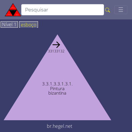
Togg
☰
Nível 1
esboço
→
33133132
3.3.1.3.3.1.3.1.
Pintura
bizantina
br.hegel.net