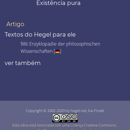
Existência pura
Artigo
Textos do Hegel para ele
§86 Enzyklopädie der philosophischen
Wissenschaften [
]
ver também
Copyright © 2002-2020 by hegel.net, Kai Froeb
Esta obra está licenciada sob uma Licença Creative Commons
.