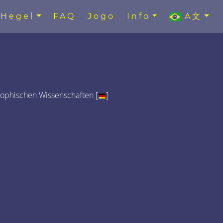
Hegel
FAQ
Jogo
Info
A文
sophischen Wissenschaften [
]