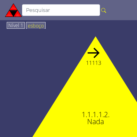
Nível 1
esboço
→
11113
1.1.1.1.2.
Nada