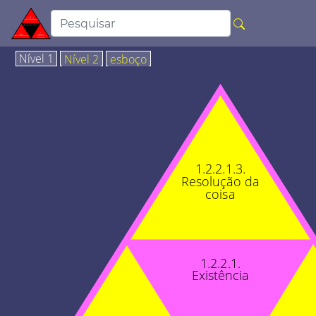
Nível 1
Nível 2
esboço
1.2.2.1.3.
Resolução da
coisa
1.2.2.1.
Existência