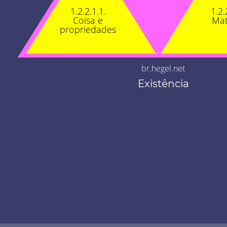
1.2.2.1.1.
1.2.
Coisa e
Mat
propriedades
br.hegel.net
Existência