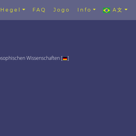
Hegel
FAQ
Jogo
Info
A文
osophischen Wissenschaften [
]