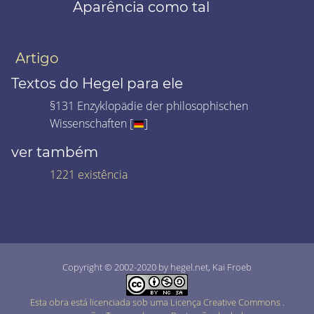
Aparência como tal
Artigo
Textos do Hegel para ele
§131 Enzyklopädie der philosophischen
Wissenschaften [
]
ver também
1221 existência
Copyright © 2002-2020 by hegel.net, Kai Froeb
Esta obra está licenciada sob uma Licença Creative Commons
.