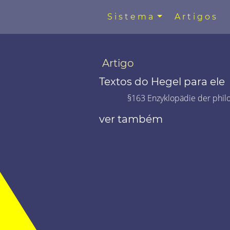
Sistema
Artigos
Artigo
Textos do Hegel para ele
§163 Enzyklopädie der phil
ver também