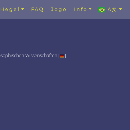
Hegel
FAQ
Jogo
Info
A文
osophischen Wissenschaften [
]