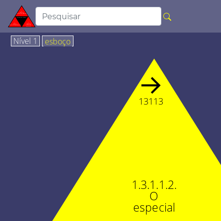
Nível 1
esboço
→
13113
1.3.1.1.2.
O
especial