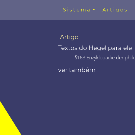
Sistema
Artigos
Artigo
Textos do Hegel para ele
§163 Enzyklopädie der phil
ver também