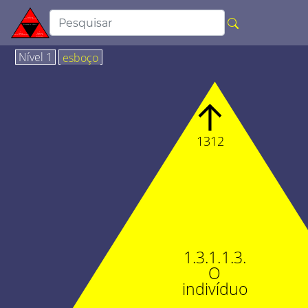
Nível 1
esboço
↑
1312
1.3.1.1.3.
O
indivíduo