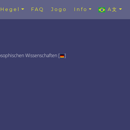
Hegel
FAQ
Jogo
Info
A文
osophischen Wissenschaften [
]